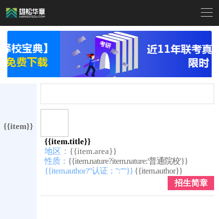

{{item}}
{{item.title}}
地区：
{{item.area}}
性质：
{{item.nature?item.nature:'普通院校'}}
{{item.author?"认证：":""}}
{{item.author}}
招生简章