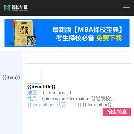

{{item}}
{{item.title}}
地区：
{{item.area}}
性质：
{{item.nature?item.nature:'普通院校'}}
{{item.author?"认证：":""}}
{{item.author}}
招生简章