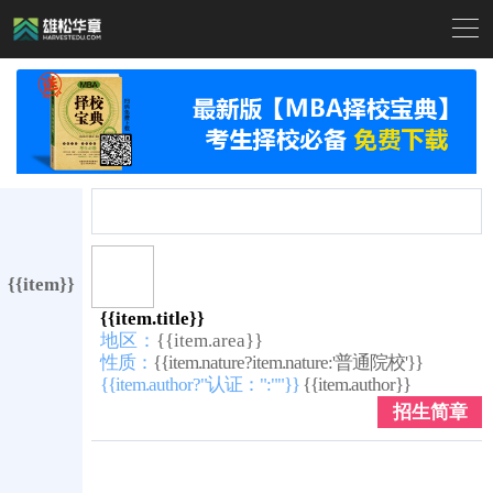

{{item}}
{{item.title}}
地区：
{{item.area}}
性质：
{{item.nature?item.nature:'普通院校'}}
{{item.author?"认证：":""}}
{{item.author}}
招生简章