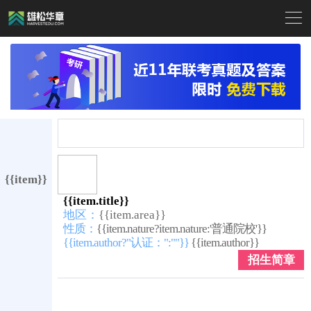

{{item}}
{{item.title}}
地区：
{{item.area}}
性质：
{{item.nature?item.nature:'普通院校'}}
{{item.author?"认证：":""}}
{{item.author}}
招生简章